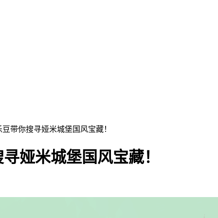
乐豆带你搜寻娅米城堡国风宝藏！
搜寻娅米城堡国风宝藏！