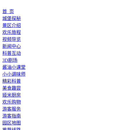
首 页
城堡探秘
景区介绍
欢乐旅程
视频导览
新闻中心
科普互动
3D剧场
酱油小课堂
小小调味师
精彩科普
美食趣尝
娅米厨房
欢乐购物
游客服务
游客指南
园区地图
推荐线路